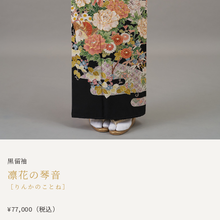
黒留袖
凛花の琴音
［りんかのことね］
¥77,000（税込）