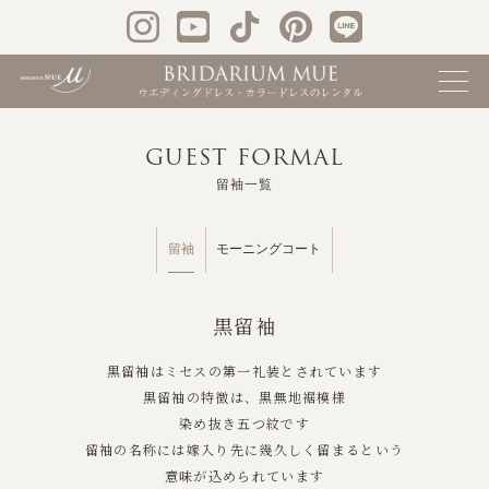
GUEST FORMAL
留袖一覧
留袖
モーニングコート
黒留袖
黒留袖はミセスの第一礼装とされています
黒留袖の特徴は、黒無地裾模様
染め抜き五つ紋です
留袖の名称には嫁入り先に幾久しく留まるという
意味が込められています