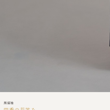
黒留袖
四季の花笑み