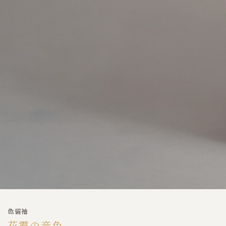
色留袖
花霞の音色