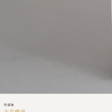
色留袖
天花爛漫