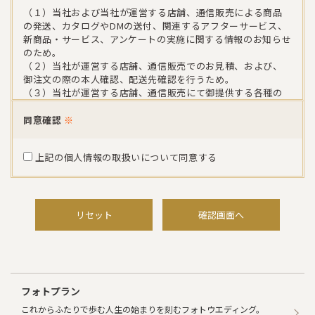
（１）当社および当社が運営する店舗、通信販売による商品
の発送、カタログやDMの送付、関連するアフターサービス、
新商品・サービス、アンケートの実施に関する情報のお知らせ
のため。
（２）当社が運営する店舗、通信販売でのお見積、および、
御注文の際の本人確認、配送先確認を行うため。
（３）当社が運営する店舗、通信販売にて御提供する各種の
商品・サービス情報に関するお問い合わせをいただいた際
に、その内容をお客様に確認するため。
同意確認
※
（４）当社が運営する店舗、通信販売における催事・イベン
トや店舗のご案内をお届けするため。
上記の個人情報の取扱いについて同意する
（５）当社が運営する店舗、通信販売におけるアンケート、お
よび、その他の調査にご協力いただいた際の謝礼などをお送
りするため。
（６）当社が運営するメールマガジンへの登録を希望される
お客様および、既に会員登録されているお客様については、
リセット
確認画面へ
同サイト規約に沿って提供するサービスを円滑に御利用いただ
くため。
当社は、以下の場合を除き、お客様の個人情報を、お客様の同
意を得ないで第三者に開示をすることはございません。
フォトプラン
（１）個人情報に関する機密保持契約を締結している業務委
これからふたりで歩む人生の始まりを刻むフォトウエディング。
託会社に対して、お客様に明示した利用目的の達成に必要な範