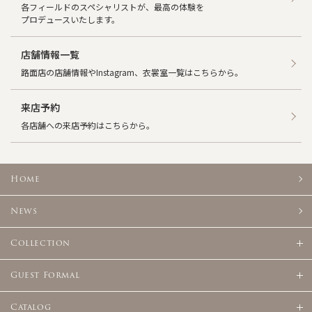
各フィールドのスペシャリストが、最高の体験を
囲で個人情報を委託する場合。
プロデュースいたします。
（２）当社が運営する店舗、並びに、通信販売において、お客
様との取引において個人情報を委託する必要がある場合。
（委託対象例；商品配送を請け負う運送会社、クレジットカ
店舗情報一覧
ード支払を希望されたカード会社、サポート委託を請け負う
路面店の店舗情報やInstagram、衣裳室一覧はこちらから。
会社）
（３）司法、行政、または、これに類する公的機関等から法
令に基づいて開示を求められた場合。
来店予約
各店舗への来店予約はこちらから。
Home
News
Collection
Guest Formal
Catalog