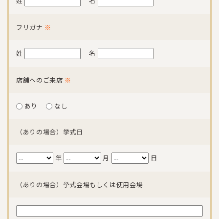
姓
名
フリガナ
※
姓
名
店舗へのご来店
※
あり
なし
（ありの場合）挙式日
年
月
日
（ありの場合）挙式会場もしくは使用会場