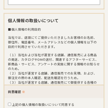
個人情報の取扱いについて
■個人情報の利用目的
当社では、店頭にてご提供いただきましたお客様のお名前、
御住所、電話番号、メールアドレスなどの個人情報を以下の
目的で利用させていただきます。
（１）当社および当社が運営する店舗、通信販売による商品
の発送、カタログやDMの送付、関連するアフターサービス、
新商品・サービス、アンケートの実施に関する情報のお知らせ
のため。
（２）当社が運営する店舗、通信販売でのお見積、および、
御注文の際の本人確認、配送先確認を行うため。
（３）当社が運営する店舗、通信販売にて御提供する各種の
商品・サービス情報に関するお問い合わせをいただいた際
に、その内容をお客様に確認するため。
同意確認
※
（４）当社が運営する店舗、通信販売における催事・イベン
トや店舗のご案内をお届けするため。
上記の個人情報の取扱いについて同意する
（５）当社が運営する店舗、通信販売におけるアンケート、お