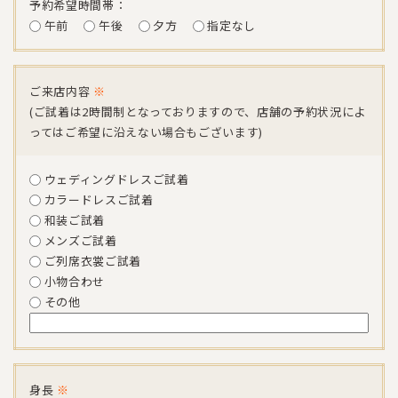
予約希望時間帯：
午前
午後
夕方
指定なし
ご来店内容
※
(ご試着は2時間制となっておりますので、店舗の予約状況によ
ってはご希望に沿えない場合もございます)
ウェディングドレスご試着
カラードレスご試着
和装ご試着
メンズご試着
ご列席衣裳ご試着
小物合わせ
その他
身長
※