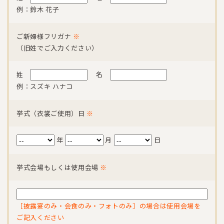
例：鈴木 花子
ご新婦様フリガナ
※
（旧姓でご入力ください）
姓
名
例：スズキ ハナコ
挙式（衣裳ご使用）日
※
年
月
日
挙式会場もしくは使用会場
※
［披露宴のみ・会食のみ・フォトのみ］の場合は使用会場を
ご記入ください