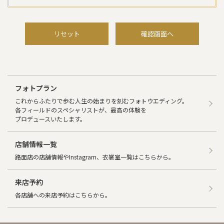
よび、その他の調査にご協力いただいた際の謝礼などをお送
りするため。
（６）当社が運営するメールマガジンへの登録を希望される
お客様および、既に会員登録されているお客様については、
リセット
確認画面へ
同サイト規約に沿って提供するサービスを円滑に御利用いただ
くため。
当社は、以下の場合を除き、お客様の個人情報を、お客様の同
意を得ないで第三者に開示をすることはございません。
フォトプラン
（１）個人情報に関する機密保持契約を締結している業務委
これからふたりで歩む人生の始まりを刻むフォトウエディング。
託会社に対して、お客様に明示した利用目的の達成に必要な範
各フィールドのスペシャリストが、最高の体験を
囲で個人情報を委託する場合。
プロデュースいたします。
（２）当社が運営する店舗、並びに、通信販売において、お客
様との取引において個人情報を委託する必要がある場合。
（委託対象例；商品配送を請け負う運送会社、クレジットカ
店舗情報一覧
ード支払を希望されたカード会社、サポート委託を請け負う
路面店の店舗情報やInstagram、衣裳室一覧はこちらから。
会社）
（３）司法、行政、または、これに類する公的機関等から法
令に基づいて開示を求められた場合。
来店予約
各店舗への来店予約はこちらから。