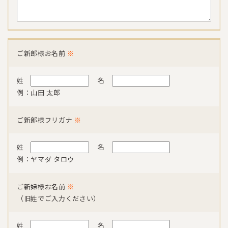
ご新郎様お名前
※
姓
名
例：山田 太郎
ご新郎様フリガナ
※
姓
名
例：ヤマダ タロウ
ご新婦様お名前
※
（旧姓でご入力ください）
姓
名