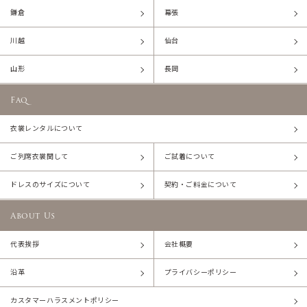
鎌倉
幕張
川越
仙台
山形
長岡
Faq
衣裳レンタルについて
ご列席衣裳関して
ご試着について
ドレスのサイズについて
契約・ご料金について
About Us
代表挨拶
会社概要
沿革
プライバシーポリシー
カスタマーハラスメントポリシー