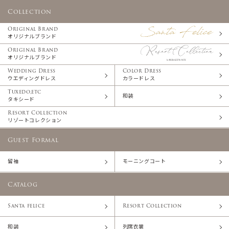
Collection
Original Brand
オリジナルブランド
Original Brand
オリジナルブランド
Wedding Dress
Color Dress
ウエディングドレス
カラードレス
Tuxedo,etc
和装
タキシード
Resort Collection
リゾートコレクション
Guest Formal
留袖
モーニングコート
Catalog
Santa felice
Resort Collection
和装
列席衣裳