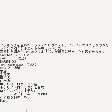
タッキングを重ねたトップスからウエスト、ヒップにかけて
しなやかな
ラインを描くシルエットが美しいドレス。
異素材を組み合わせたフリルリボンが優美に動き、存在感を放ちます。
Carillon - カリヨン -
¥440,000（税込）
EARRINGS
Ref.0584
¥8,800（税込）
取り扱い店舗
本店
銀座店
横浜店
仙台店
ホテルメトロポリタン店
ホテルメトロポリタン仙台店
ロイヤルパークホテル店
リアーレ店（旧アネーリ長岡店）
ご試着予約はこちら
Back