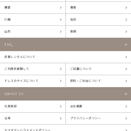
鎌倉
幕張
川越
仙台
山形
長岡
Faq
衣裳レンタルについて
ご列席衣裳関して
ご試着について
ドレスのサイズについて
契約・ご料金について
About Us
代表挨拶
会社概要
沿革
プライバシーポリシー
カスタマーハラスメントポリシー