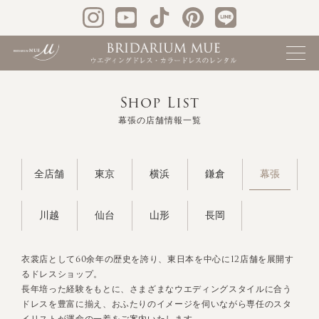
Shop List
幕張の店舗情報一覧
幕張
全店舗
東京
横浜
鎌倉
川越
仙台
山形
長岡
衣裳店として60余年の歴史を誇り、東日本を中心に12店舗を展開す
るドレスショップ。
長年培った経験をもとに、さまざまなウエディングスタイルに合う
ドレスを豊富に揃え、おふたりのイメージを伺いながら専任のスタ