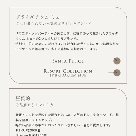
ブライダリウム ミュー
でしか着られない人気のオリジナルブランド
「ウエディングパーティーの過ごし方」に寄り添って生まれたブライダ
リウム ミューの2つのオリジナルブランド。
特別な一日のためにこだわり抜いて制作したラインは、他では出会えな
いデザインと着心地で、多くの花嫁に支持されています。
Santa Felice
Resort Collection
by BRIDARIUM MUE
圧倒的
な品揃えとトレンド力
最新トレンドを反映した新作をはじめ、人気のドレスやタキシード、和
装を豊富にラインナップ。
幅広い品揃えの中からおふたりにふさわしい一着をご提案します。
ドレス 約2800着
タキシード 約1700着