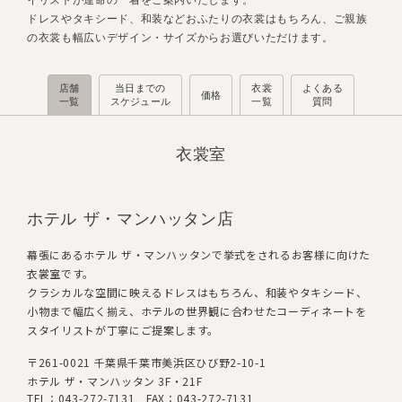
イリストが運命の一着をご案内いたします。
ドレスやタキシード、和装などおふたりの衣裳はもちろん、ご親族
の衣裳も幅広いデザイン・サイズからお選びいただけます。
店舗
当日までの
衣裳
よくある
価格
一覧
スケジュール
一覧
質問
衣裳室
ホテル ザ・マンハッタン店
幕張にあるホテル ザ・マンハッタンで挙式をされるお客様に向けた
衣裳室です。
クラシカルな空間に映えるドレスはもちろん、和装やタキシード、
小物まで幅広く揃え、ホテルの世界観に合わせたコーディネートを
スタイリストが丁寧にご提案します。
〒261-0021 千葉県千葉市美浜区ひび野2-10-1
ホテル ザ・マンハッタン 3F・21F
TEL：043-272-7131 FAX：043-272-7131