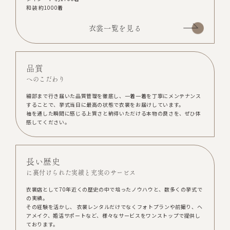
和装 約1000着
衣裳一覧を見る
品質
へのこだわり
細部まで行き届いた品質管理を徹底し、一着一着を丁寧にメンテナンス
することで、挙式当日に最高の状態で衣裳をお届けしています。
袖を通した瞬間に感じる上質さと納得いただける本物の良さを、ぜひ体
感してください。
長い歴史
に裏付けられた実績と充実のサービス
衣裳店として70年近くの歴史の中で培ったノウハウと、数多くの挙式で
の実績。
その経験を活かし、 衣裳レンタルだけでなくフォトプランや前撮り、ヘ
アメイク、婚活サポートなど、様々なサービスをワンストップで提供し
ております。