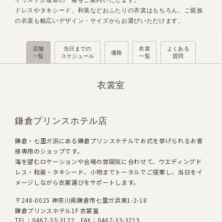
イリストが運命の一着をご案内いたします。
ドレスやタキシード、和装などおふたりの衣裳はもちろん、ご親族
の衣裳も幅広いデザイン・サイズからお選びいただけます。
店舗
当日までの
衣裳
よくある
価格
一覧
スケジュール
一覧
質問
衣裳室
鎌倉プリンスホテル店
鎌倉・七里ガ浜にある鎌倉プリンスホテルでお式を挙げられるお客
様専用のショップです。
海を望むロケーションや会場の雰囲気に合わせて、ウエディングド
レス・和装・タキシード、小物までトータルでご提案し、当日をイ
メージしながら衣裳選びをサポートします。
〒248-0025 神奈川県鎌倉市七里ガ浜東1-2-18
鎌倉プリンスホテル1F 衣裳室
TEL：‭0467-33-3122‬ FAX：0467-33-3215