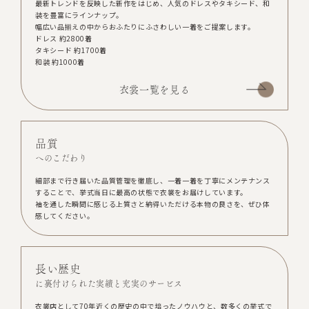
最新トレンドを反映した新作をはじめ、人気のドレスやタキシード、和
装を豊富にラインナップ。
幅広い品揃えの中からおふたりにふさわしい一着をご提案します。
ドレス 約2800着
タキシード 約1700着
和装 約1000着
衣裳一覧を見る
品質
へのこだわり
細部まで行き届いた品質管理を徹底し、一着一着を丁寧にメンテナンス
することで、挙式当日に最高の状態で衣裳をお届けしています。
袖を通した瞬間に感じる上質さと納得いただける本物の良さを、ぜひ体
感してください。
長い歴史
に裏付けられた実績と充実のサービス
衣裳店として70年近くの歴史の中で培ったノウハウと、数多くの挙式で