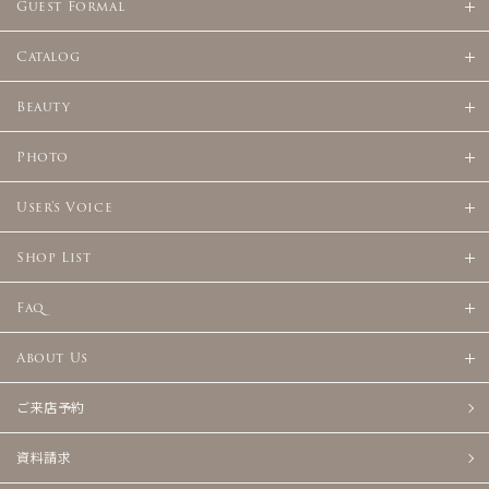
Guest Formal
Catalog
Beauty
Photo
User's Voice
Shop List
Faq
About Us
ご来店予約
資料請求