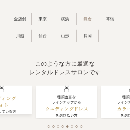
鎌倉
全店舗
東京
横浜
幕張
川越
仙台
山形
長岡
このような方に最適な
レンタルドレスサロンです
種類豊富な
種類
ィング
ラインナップから
ラインナ
ォト
ウエディングドレス
カラー
ている方
を選びたい方
を選び