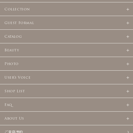
Collection
Guest Formal
Catalog
Beauty
Photo
User's Voice
Shop List
Faq
About Us
ご来店予約