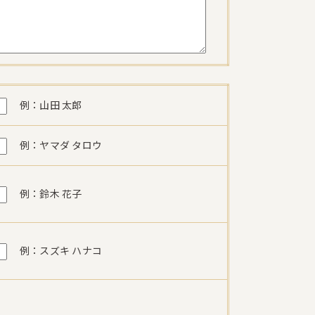
例：山田 太郎
例：ヤマダ タロウ
例：鈴木 花子
例：スズキ ハナコ