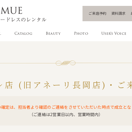
ご来店予約
資料請求
l
Catalog
Beauty
Photo
User's Voice
レ店 (旧アネーリ長岡店)・ご
の確定は、担当者より確認のご連絡をさせていただいた時点で成立とな
（ご連絡は2営業日以内、営業時間内）