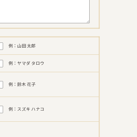
例：山田 太郎
例：ヤマダ タロウ
例：鈴木 花子
例：スズキ ハナコ