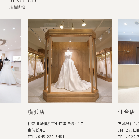
店舗情報
横浜店
仙台店
神奈川県横浜市中区海岸通4-17
宮城県仙台市
東信ビル1F
JMFビル仙台
TEL：045-228-7451
TEL：022-7