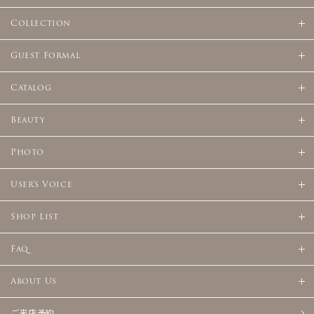
Collection
Guest Formal
Catalog
Beauty
Photo
User's Voice
Shop List
Faq
About Us
ご来店予約