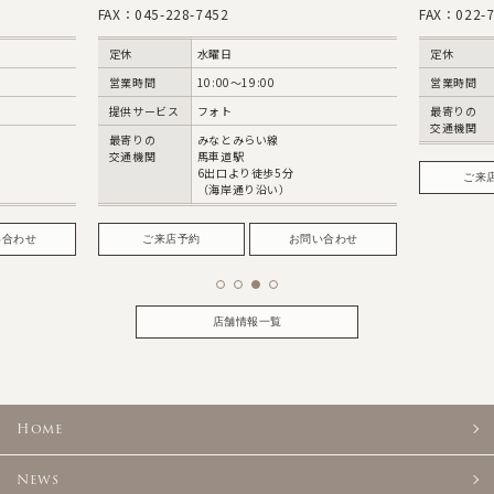
FAX：045-228-7452
FAX：022-7
定休
水曜日
定休
営業時間
10:00〜19:00
営業時間
提供サービス
フォト
最寄りの
交通機関
最寄りの
みなとみらい線
交通機関
馬車道駅
6出口より徒歩5分
ご来
（海岸通り沿い）
い合わせ
ご来店予約
お問い合わせ
店舗情報一覧
Home
News