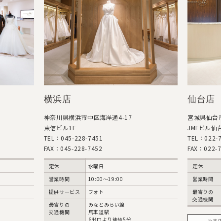
横浜店
仙台店
神奈川県横浜市中区海岸通4-17
宮城県仙台市
東信ビル1F
JMFビル仙台
TEL：045-228-7451
TEL：022-7
FAX：045-228-7452
FAX：022-7
定休
水曜日
定休
営業時間
10:00〜19:00
営業時間
提供サービス
フォト
最寄りの
交通機関
最寄りの
みなとみらい線
交通機関
馬車道駅
6出口より徒歩5分