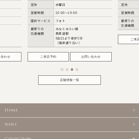
定休
水曜日
定休
営業時間
10:00〜19:00
営業時間
提供サービス
フォト
最寄りの
交通機関
最寄りの
みなとみらい線
交通機関
馬車道駅
6出口より徒歩5分
ご来
（海岸通り沿い）
い合わせ
ご来店予約
お問い合わせ
店舗情報一覧
Home
News
Collection