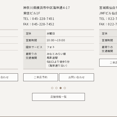
神奈川県横浜市中区海岸通4-17
宮城県仙台市
東信ビル1F
JMFビル仙台
TEL：045-228-7451
TEL：022-7
FAX：045-228-7452
FAX：022-7
定休
水曜日
定休
営業時間
10:00〜19:00
営業時間
提供サービス
フォト
最寄りの
交通機関
最寄りの
みなとみらい線
交通機関
馬車道駅
6出口より徒歩5分
ご来
（海岸通り沿い）
い合わせ
ご来店予約
お問い合わせ
店舗情報一覧