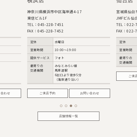
横浜店
仙台店
神奈川県横浜市中区海岸通4-17
宮城県仙台市
東信ビル1F
JMFビル仙台
TEL：045-228-7451
TEL：022-7
FAX：045-228-7452
FAX：022-7
定休
水曜日
定休
営業時間
10:00〜19:00
営業時間
提供サービス
フォト
最寄りの
交通機関
最寄りの
みなとみらい線
交通機関
馬車道駅
6出口より徒歩5分
ご来
（海岸通り沿い）
い合わせ
ご来店予約
お問い合わせ
店舗情報一覧