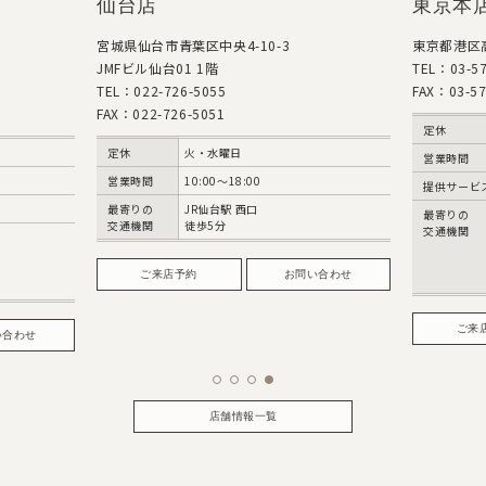
仙台店
東京本
宮城県仙台市青葉区中央4-10-3
東京都港区高
JMFビル仙台01 1階
TEL：03-57
TEL：022-726-5055
FAX：03-57
FAX：022-726-5051
定休
定休
火・水曜日
営業時間
営業時間
10:00～18:00
提供サービ
最寄りの
JR仙台駅 西口
最寄りの
交通機関
徒歩5分
交通機関
ご来店予約
お問い合わせ
ご来
い合わせ
店舗情報一覧