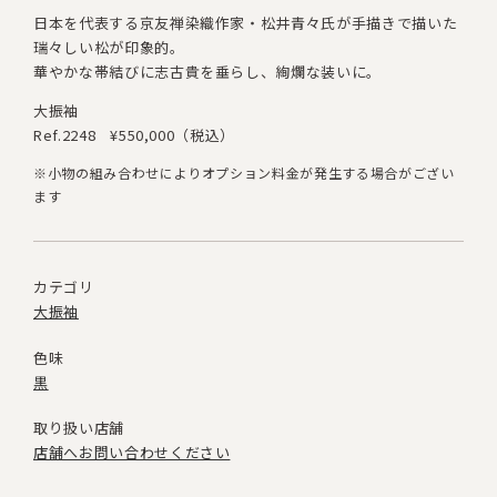
日本を代表する京友禅染織作家・松井青々氏が
手描きで描いた
瑞々しい松が印象的。
華やかな帯結びに志古貴を垂らし、絢爛な装いに。
大振袖
Ref.2248
¥550,000（税込）
※小物の組み合わせによりオプション料金が発生する場合がござい
ます
カテゴリ
大振袖
色味
黒
取り扱い店舗
店舗へお問い合わせください