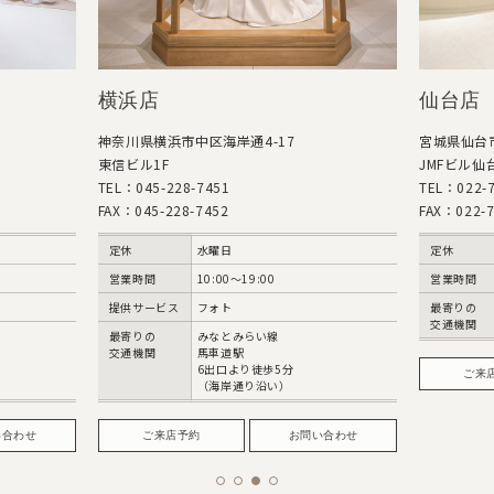
横浜店
仙台店
神奈川県横浜市中区海岸通4-17
宮城県仙台市
東信ビル1F
JMFビル仙台
TEL：045-228-7451
TEL：022-7
FAX：045-228-7452
FAX：022-7
定休
水曜日
定休
営業時間
10:00〜19:00
営業時間
提供サービス
フォト
最寄りの
交通機関
最寄りの
みなとみらい線
交通機関
馬車道駅
6出口より徒歩5分
ご来
（海岸通り沿い）
い合わせ
ご来店予約
お問い合わせ