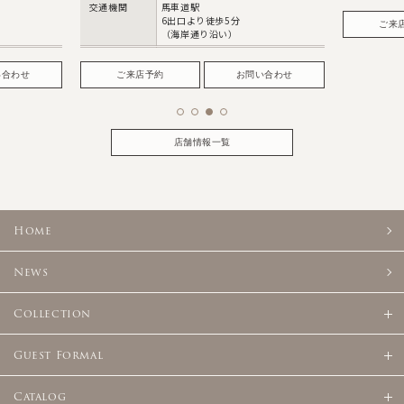
交通機関
馬車道駅
6出口より徒歩5分
ご来
（海岸通り沿い）
い合わせ
ご来店予約
お問い合わせ
店舗情報一覧
Home
News
Collection
Guest Formal
Catalog