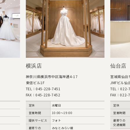
横浜店
仙台店
神奈川県横浜市中区海岸通4-17
宮城県仙台市
東信ビル1F
JMFビル仙台
TEL：045-228-7451
TEL：022-7
FAX：045-228-7452
FAX：022-7
定休
水曜日
定休
営業時間
10:00〜19:00
営業時間
提供サービス
フォト
最寄りの
交通機関
最寄りの
みなとみらい線