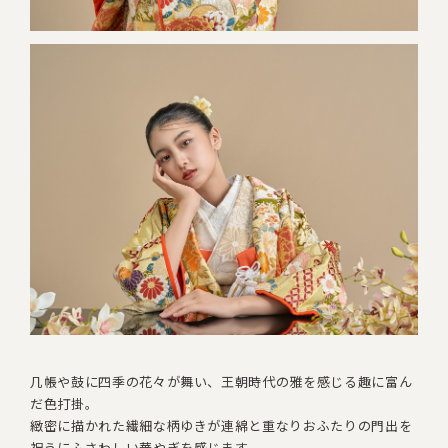
几帳や鼓に四季の花々が舞い、王朝時代の雅を感じる
趣に富ん
だ色打掛。
緻密に描かれた繊細な柄ゆきが連綿と重なり
おふたりの門出を
祝うにふさわしい華やぎを感じます。