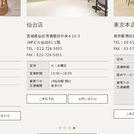
仙台店
東京本
宮城県仙台市青葉区中央4-10-3
東京都港区高
JMFビル仙台01 1階
TEL：03-57
TEL：022-726-5055
FAX：03-57
FAX：022-726-5051
定休
定休
火・水曜日
営業時間
営業時間
10:00～18:00
提供サービ
最寄りの
JR仙台駅 西口
最寄りの
交通機関
徒歩5分
交通機関
ご来店予約
お問い合わせ
ご来
い合わせ