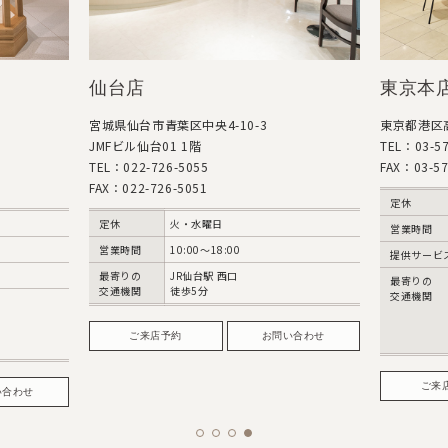
台店
東京本店（高輪）
城県仙台市青葉区中央4-10-3
東京都港区高輪3-7-6
Fビル仙台01 1階
TEL：03-5798-2611
L：022-726-5055
FAX：03-5798-2612
X：022-726-5051
定休
水曜日
定休
火・水曜日
営業時間
10:00〜19:00
営業時間
10:00～18:00
提供サービス
フォト
最寄りの
JR仙台駅 西口
最寄りの
都営浅草線 高輪
交通機関
徒歩5分
交通機関
A1出口 徒歩3分
JR品川駅
高輪口 徒歩12分
ご来店予約
お問い合わせ
バス約5分
ご来店予約