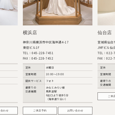
横浜店
仙台店
神奈川県横浜市中区海岸通4-17
宮城県仙台市
東信ビル1F
JMFビル仙台
TEL：045-228-7451
TEL：022-7
FAX：045-228-7452
FAX：022-7
定休
水曜日
定休
営業時間
10:00〜19:00
営業時間
提供サービス
フォト
最寄りの
交通機関
最寄りの
みなとみらい線
交通機関
馬車道駅
6出口より徒歩5分
ご来
（海岸通り沿い）
い合わせ
ご来店予約
お問い合わせ