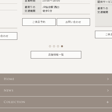
営業時
提供サービス
フォト
提供サ
最寄りの
都営浅草線 高輪台駅
交通機関
A1出口 徒歩3分
最寄り
JR品川駅
交通機
高輪口 徒歩12分
問い合わせ
バス約5分
ご来店予約
お問い合わせ
店舗情報一覧
Home
News
Collection