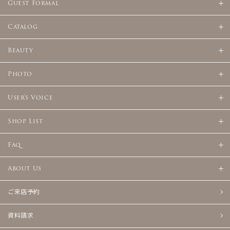
Guest Formal
Catalog
Beauty
Photo
User's Voice
Shop List
Faq
About Us
ご来店予約
資料請求