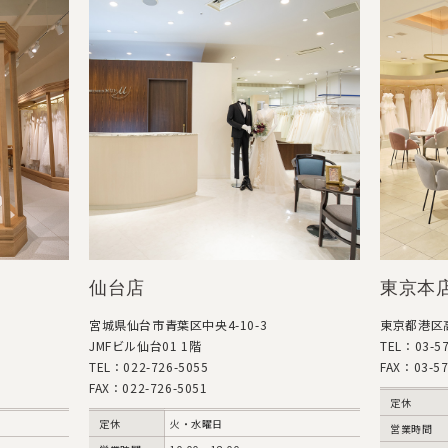
東京本店（高輪）
銀座
東京都港区高輪3-7-6
東京都中央
TEL：03-5798-2611
マルイト
FAX：03-5798-2612
TEL：03
FAX：03
定休
水曜日
定休
営業時間
10:00〜19:00