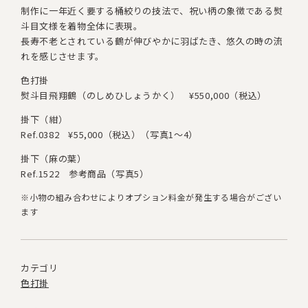
制作に一年近く要する桶絞りの技法で、祝い柄の象徴である
熨
斗目文様を着物全体に表現。
長寿不老とされている鶴が
伸びやかに羽ばたき、悠久の時の流
れを感じさせます。
色打掛
熨斗目飛翔鶴（のしめひしょうかく）
¥550,000（税込）
掛下（紺）
Ref.0382
¥55,000（税込）
（写真1～4）
掛下（麻の葉）
Ref.1522 参考商品（写真5）
※小物の組み合わせによりオプション料金が発生する場合がござい
ます
カテゴリ
色打掛