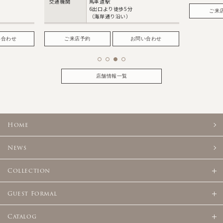
交通機関
馬車道駅
6出口より徒歩5分
ご来
（海岸通り沿い）
い合わせ
ご来店予約
お問い合わせ
店舗情報一覧
Home
News
Collection
Guest Formal
Catalog