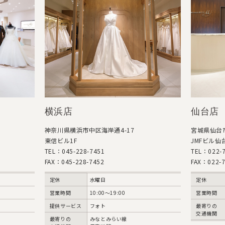
横浜店
仙台店
神奈川県横浜市中区海岸通4-17
宮城県仙台市
東信ビル1F
JMFビル仙台
TEL：045-228-7451
TEL：022-7
FAX：045-228-7452
FAX：022-7
定休
水曜日
定休
営業時間
10:00〜19:00
営業時間
提供サービス
フォト
最寄りの
交通機関
最寄りの
みなとみらい線