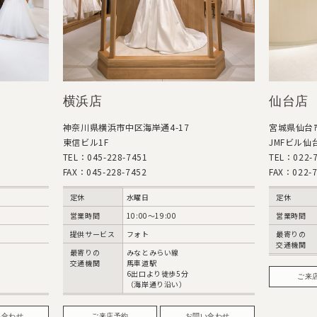
横浜店
仙台店
神奈川県横浜市中区海岸通4-17
宮城県仙台市
東信ビル1F
JMFビル仙台
TEL：045-228-7451
TEL：022-7
FAX：045-228-7452
FAX：022-7
定休
水曜日
定休
営業時間
10:00〜19:00
営業時間
提供サービス
フォト
最寄りの
交通機関
最寄りの
みなとみらい線
交通機関
馬車道駅
6出口より徒歩5分
ご来
（海岸通り沿い）
い合わせ
ご来店予約
お問い合わせ