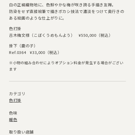
白の正絹織物地に、色鮮やかな梅が咲き誇る手描き友禅。
防染をせず直接絵筆で描きボカシ技法で濃淡をつけて
奥行きの
ある絵画のような仕上がりに。
色打掛
古木梅文様（こぼくうめもんよう）
¥550,000（税込）
掛下（鹿の子）
Ref.0364
¥33,000（税込）
※小物の組み合わせによりオプション料金が発生する場合がござい
ます
カテゴリ
色打掛
色味
暖色
取り扱い店舗