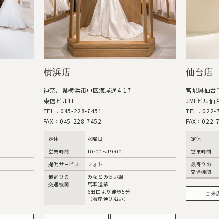
横浜店
仙台店
神奈川県横浜市中区海岸通4-17
宮城県仙台市
東信ビル1F
JMFビル仙台
TEL：045-228-7451
TEL：022-7
FAX：045-228-7452
FAX：022-7
定休
水曜日
定休
営業時間
10:00〜19:00
営業時間
提供サービス
フォト
最寄りの
交通機関
最寄りの
みなとみらい線
交通機関
馬車道駅
6出口より徒歩5分
ご来
（海岸通り沿い）