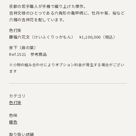
京都の若手職人が手機で織り上げた傑作。
吉祥文様のひとつである六角形の亀甲柄に、牡丹や菊、桜など
六種の吉祥花を配しています。
色打掛
慶福六花文（けいふくりっかもん）
¥1,100,000（税込）
掛下（麻の葉）
Ref.1521 参考商品
※小物の組み合わせによりオプション料金が発生する場合がござい
ます
カテゴリ
色打掛
色味
暖色
取り扱い店舗