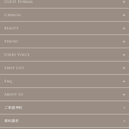
Guest Formal
Catalog
Beauty
Photo
User's Voice
Shop List
Faq
About Us
ご来店予約
資料請求