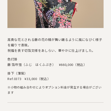
高貴な花とされる藤の花の精が舞い踊るように
風になびく様子
を織りで表現。
祝福を表す切箔文様をあしらい、華やかに仕上げました。
色打掛
藤 箔吹雪（ふじ はくふぶき）
¥660,000（税込）
掛下（薄紫）
Ref.0373
¥33,000（税込）
※小物の組み合わせによりオプション料金が発生する場合がござい
ます