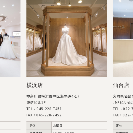
横浜店
仙台店
神奈川県横浜市中区海岸通4-17
宮城県仙台市
東信ビル1F
JMFビル仙台
TEL：045-228-7451
TEL：022-7
FAX：045-228-7452
FAX：022-7
定休
水曜日
定休