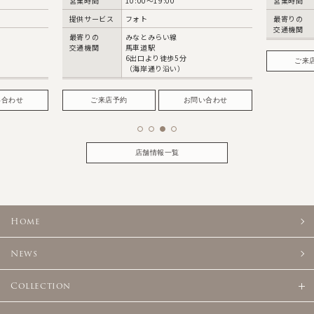
営業時間
10:00〜19:00
営業時間
提供サービス
フォト
最寄りの
交通機関
最寄りの
みなとみらい線
交通機関
馬車道駅
6出口より徒歩5分
ご来
（海岸通り沿い）
い合わせ
ご来店予約
お問い合わせ
店舗情報一覧
Home
News
Collection