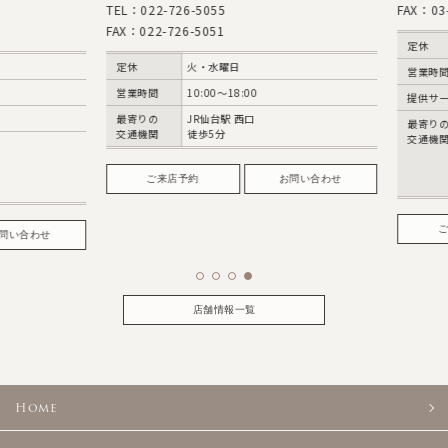
TEL：022-726-5055
FAX：03-57
FAX：022-726-5051
定休
定休
火・水曜日
営業時間
営業時間
10:00～18:00
提供サービ
最寄りの
JR仙台駅 西口
最寄りの
交通機関
徒歩5分
交通機関
ご来店予約
お問い合わせ
ご来
い合わせ
店舗情報一覧
Home