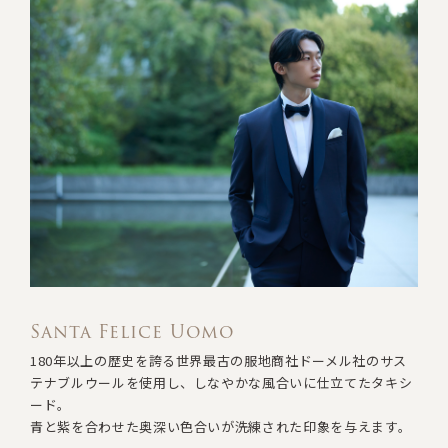
Santa Felice Uomo
180年以上の歴史を誇る世界最古の服地商社
ドーメル社のサス
テナブルウールを使用し
、
しなやかな風合いに仕立てたタキシ
ード。
青と紫を合わせた奥深い色合いが洗練された印象を与えます。