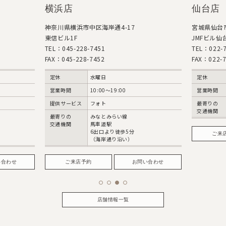
仙台店
東
7
宮城県仙台市青葉区中央4-10-3
東京都
JMFビル仙台01 1階
TEL：
TEL：022-726-5055
FAX：
FAX：022-726-5051
定休
定休
火・水曜日
営業
営業時間
10:00～18:00
提供
最寄りの
JR仙台駅 西口
最寄
交通機関
徒歩5分
交通
分
ご来店予約
お問い合わせ
）
お問い合わせ
店舗情報一覧