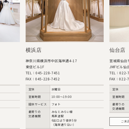
横浜店
仙台店
神奈川県横浜市中区海岸通4-17
宮城県仙台市
東信ビル1F
JMFビル仙台
TEL：045-228-7451
TEL：022-7
FAX：045-228-7452
FAX：022-7
定休
水曜日
定休
営業時間
10:00〜19:00
営業時間
提供サービス
フォト
最寄りの
交通機関
最寄りの
みなとみらい線
交通機関
馬車道駅
6出口より徒歩5分
ご来
（海岸通り沿い）