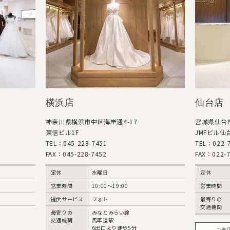
横浜店
仙台店
神奈川県横浜市中区海岸通4-17
宮城県仙台市
東信ビル1F
JMFビル仙台
TEL：045-228-7451
TEL：022-7
FAX：045-228-7452
FAX：022-7
定休
水曜日
定休
営業時間
10:00〜19:00
営業時間
提供サービス
フォト
最寄りの
交通機関
最寄りの
みなとみらい線
交通機関
馬車道駅
6出口より徒歩5分
ご来