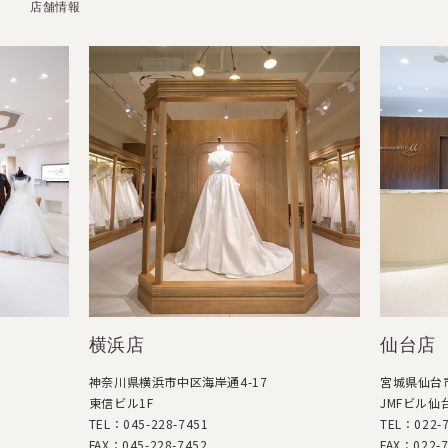
店舗情報
横浜店
仙台店
神奈川県横浜市中区海岸通4-17
宮城県仙台市
東信ビル1F
JMFビル仙台
TEL：045-228-7451
TEL：022-7
FAX：045-228-7452
FAX：022-7