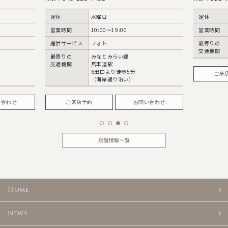
定休
水曜日
定休
営業時間
10:00〜19:00
営業時間
提供サービス
フォト
最寄りの
交通機関
最寄りの
みなとみらい線
交通機関
馬車道駅
6出口より徒歩5分
ご来
（海岸通り沿い）
い合わせ
ご来店予約
お問い合わせ
店舗情報一覧
Home
News