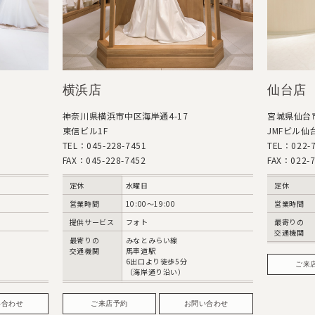
横浜店
仙台店
神奈川県横浜市中区海岸通4-17
宮城県仙台市
東信ビル1F
JMFビル仙台
TEL：045-228-7451
TEL：022-7
FAX：045-228-7452
FAX：022-7
定休
水曜日
定休
営業時間
10:00〜19:00
営業時間
提供サービス
フォト
最寄りの
交通機関
最寄りの
みなとみらい線
交通機関
馬車道駅
6出口より徒歩5分
ご来
（海岸通り沿い）
い合わせ
ご来店予約
お問い合わせ