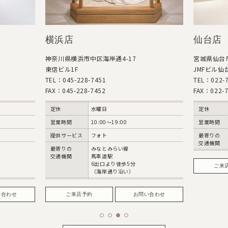
横浜店
仙台店
神奈川県横浜市中区海岸通4-17
宮城県仙台市
東信ビル1F
JMFビル仙台
TEL：045-228-7451
TEL：022-7
FAX：045-228-7452
FAX：022-7
定休
水曜日
定休
営業時間
10:00〜19:00
営業時間
提供サービス
フォト
最寄りの
交通機関
最寄りの
みなとみらい線
交通機関
馬車道駅
6出口より徒歩5分
ご来
（海岸通り沿い）
い合わせ
ご来店予約
お問い合わせ