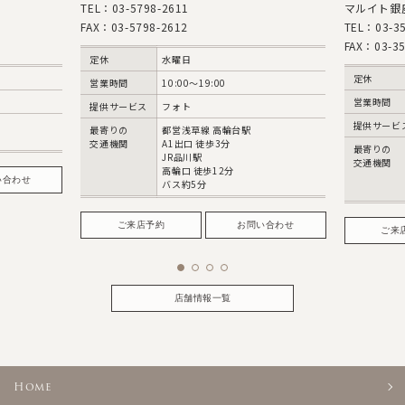
TEL：03-5798-2611
マルイト銀座第
FAX：03-5798-2612
TEL：03-354
FAX：03-3545
定休
水曜日
定休
営業時間
10:00〜19:00
営業時間
提供サービス
フォト
提供サービス
最寄りの
都営浅草線 高輪台駅
交通機関
A1出口 徒歩3分
最寄りの
JR品川駅
交通機関
高輪口 徒歩12分
わせ
バス約5分
ご来店予約
お問い合わせ
ご来店
店舗情報一覧
Home