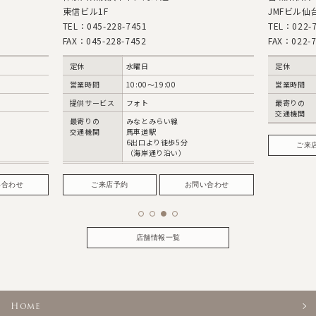
東信ビル1F
JMFビル仙台
TEL：045-228-7451
TEL：022-7
FAX：045-228-7452
FAX：022-7
定休
水曜日
定休
営業時間
10:00〜19:00
営業時間
提供サービス
フォト
最寄りの
交通機関
最寄りの
みなとみらい線
交通機関
馬車道駅
6出口より徒歩5分
ご来
（海岸通り沿い）
い合わせ
ご来店予約
お問い合わせ
店舗情報一覧
Home