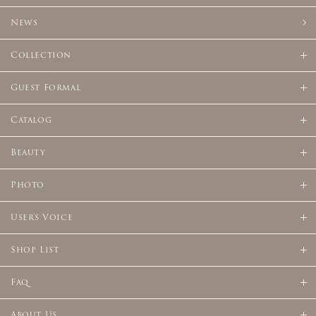
News
Collection
Guest Formal
Catalog
Beauty
Photo
User's Voice
Shop List
Faq
About Us