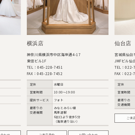
横浜店
仙台店
神奈川県横浜市中区海岸通4-17
宮城県仙台市
東信ビル1F
JMFビル仙台
TEL：045-228-7451
TEL：022-7
FAX：045-228-7452
FAX：022-7
定休
水曜日
定休
営業時間
10:00〜19:00
営業時間
提供サービス
フォト
最寄りの
交通機関
最寄りの
みなとみらい線
交通機関
馬車道駅
6出口より徒歩5分
ご来
（海岸通り沿い）