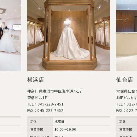
仙台店
東京本
宮城県仙台市青葉区中央4-10-3
東京都港区高
JMFビル仙台01 1階
TEL：03-5
TEL：022-726-5055
FAX：03-5
FAX：022-726-5051
定休
定休
火・水曜日
営業時間
営業時間
10:00～18:00
提供サー