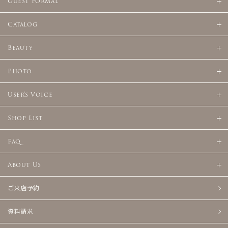
Guest Formal
Catalog
Beauty
Photo
User's Voice
Shop List
Faq
About Us
ご来店予約
資料請求