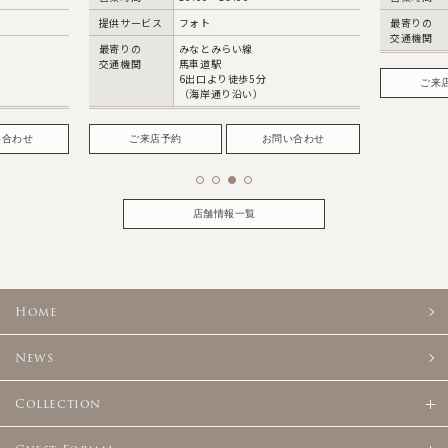
提供サービス
フォト
最寄りの
交通機関
最寄りの
みなとみらい線
交通機関
馬車道駅
6出口より徒歩5分
ご来
（海岸通り沿い）
い合わせ
ご来店予約
お問い合わせ
店舗情報一覧
Home
News
Collection