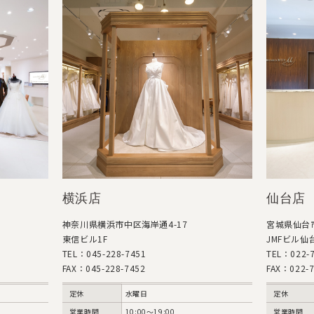
横浜店
仙台店
神奈川県横浜市中区海岸通4-17
宮城県仙台市
東信ビル1F
JMFビル仙台
TEL：045-228-7451
TEL：022-7
FAX：045-228-7452
FAX：022-7
定休
水曜日
定休
営業時間
10:00〜19:00
営業時間