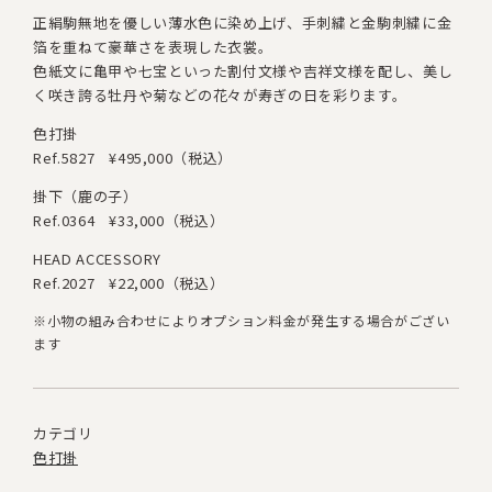
正絹駒無地を優しい薄水色に染め上げ、手刺繍と金駒刺繍に金
箔を重ねて豪華さを表現した衣裳。
色紙文に亀甲や七宝といった割付文様や吉祥文様を配し、
美し
く咲き誇る牡丹や菊などの花々が寿ぎの日を彩ります。
色打掛
Ref.5827
¥495,000（税込）
掛下（鹿の子）
Ref.0364
¥33,000（税込）
HEAD ACCESSORY
Ref.2027
¥22,000（税込）
※小物の組み合わせによりオプション料金が発生する場合がござい
ます
カテゴリ
色打掛