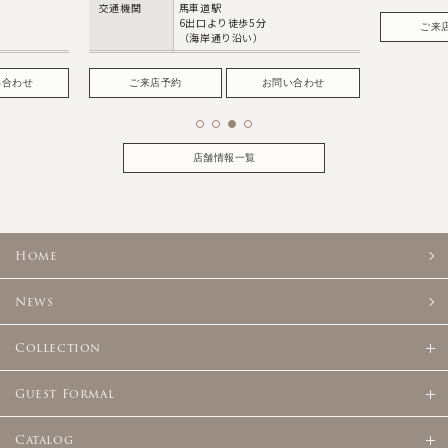
交通機関
馬車道駅
6出口より徒歩5分
ご来
（海岸通り沿い）
い合わせ
ご来店予約
お問い合わせ
店舗情報一覧
Home
News
Collection
Guest Formal
Catalog