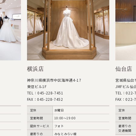
横浜店
仙台店
神奈川県横浜市中区海岸通4-17
宮城県仙台市
東信ビル1F
JMFビル仙台
TEL：045-228-7451
TEL：022-7
FAX：045-228-7452
FAX：022-7
定休
水曜日
定休
営業時間
10:00〜19:00
営業時間
提供サービス
フォト
最寄りの
交通機関
最寄りの
みなとみらい線