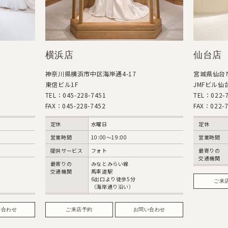
横浜店
仙台店
神奈川県横浜市中区海岸通4-17
宮城県仙台市
東信ビル1F
JMFビル仙台
TEL：045-228-7451
TEL：022-7
FAX：045-228-7452
FAX：022-7
定休
水曜日
定休
営業時間
10:00〜19:00
営業時間
提供サービス
フォト
最寄りの
交通機関
最寄りの
みなとみらい線
交通機関
馬車道駅
6出口より徒歩5分
ご来
（海岸通り沿い）
い合わせ
ご来店予約
お問い合わせ