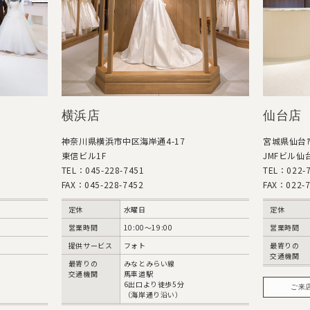
横浜店
仙台店
神奈川県横浜市中区海岸通4-17
宮城県仙台市
東信ビル1F
JMFビル仙台
TEL：045-228-7451
TEL：022-7
FAX：045-228-7452
FAX：022-7
定休
水曜日
定休
営業時間
10:00〜19:00
営業時間
提供サービス
フォト
最寄りの
交通機関
最寄りの
みなとみらい線
交通機関
馬車道駅
6出口より徒歩5分
ご来
（海岸通り沿い）