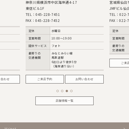
神奈川県横浜市中区海岸通4-17
宮城県仙台市
東信ビル1F
JMFビル仙台
TEL：045-228-7451
TEL：022-7
FAX：045-228-7452
FAX：022-7
定休
水曜日
定休
営業時間
10:00〜19:00
営業時間
提供サービス
フォト
最寄りの
交通機関
最寄りの
みなとみらい線
交通機関
馬車道駅
6出口より徒歩5分
ご来
（海岸通り沿い）
い合わせ
ご来店予約
お問い合わせ
店舗情報一覧
Home