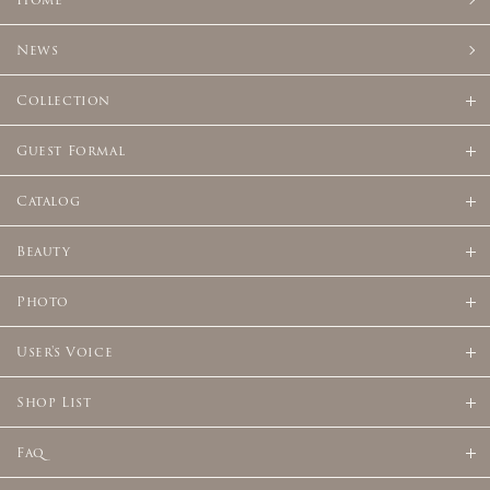
News
Collection
Guest Formal
Catalog
Beauty
Photo
User's Voice
Shop List
Faq