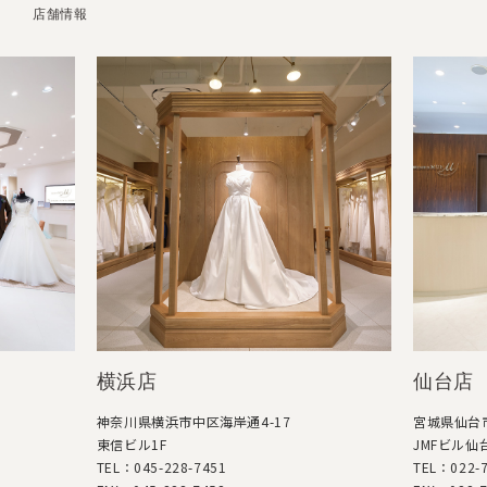
店舗情報
横浜店
仙台店
神奈川県横浜市中区海岸通4-17
宮城県仙台市
東信ビル1F
JMFビル仙台
TEL：045-228-7451
TEL：022-7