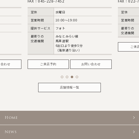
FAX：045-228-7452
FAX：022-7
定休
水曜日
定休
営業時間
10:00〜19:00
営業時間
提供サービス
フォト
最寄りの
交通機関
最寄りの
みなとみらい線
交通機関
馬車道駅
6出口より徒歩5分
ご来
（海岸通り沿い）
い合わせ
ご来店予約
お問い合わせ
店舗情報一覧
Home
News