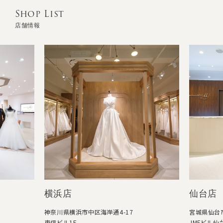
Shop List
店舗情報
横浜店
仙台店
神奈川県横浜市中区海岸通4-17
宮城県仙台市
東信ビル1F
JMFビル仙台