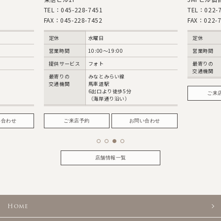
TEL：045-228-7451
TEL：022-7
FAX：045-228-7452
FAX：022-7
定休
水曜日
定休
営業時間
10:00〜19:00
営業時間
提供サービス
フォト
最寄りの
交通機関
最寄りの
みなとみらい線
交通機関
馬車道駅
6出口より徒歩5分
ご来
（海岸通り沿い）
い合わせ
ご来店予約
お問い合わせ
店舗情報一覧
Home