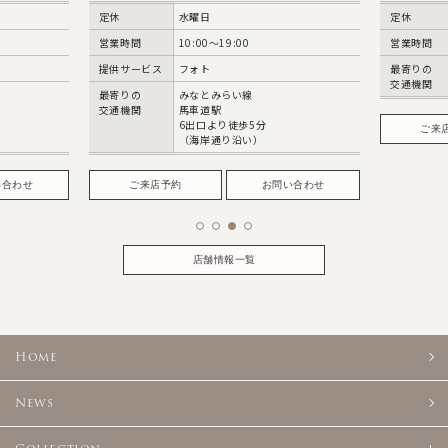
定休
水曜日
定休
営業時間
10:00〜19:00
営業時間
提供サービス
フォト
最寄りの
交通機関
最寄りの
みなとみらい線
交通機関
馬車道駅
6出口より徒歩5分
ご来
（海岸通り沿い）
い合わせ
ご来店予約
お問い合わせ
店舗情報一覧
Home
News