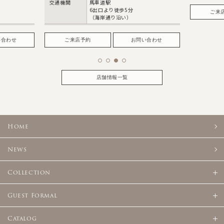
交通機関
馬車道駅
6出口より徒歩5分
ご来
（海岸通り沿い）
い合わせ
ご来店予約
お問い合わせ
店舗情報一覧
Home
News
Collection
Guest Formal
Catalog