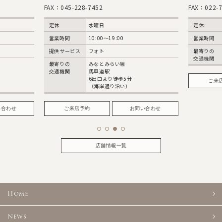
FAX：045-228-7452
FAX：022-7
定休
水曜日
定休
営業時間
10:00〜19:00
営業時間
提供サービス
フォト
最寄りの
交通機関
最寄りの
みなとみらい線
交通機関
馬車道駅
6出口より徒歩5分
ご来
（海岸通り沿い）
い合わせ
ご来店予約
お問い合わせ
店舗情報一覧
Home
News