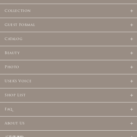
Collection
Guest Formal
Catalog
Beauty
Photo
User's Voice
Shop List
Faq
About Us