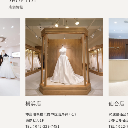
Shop List
店舗情報
横浜店
仙台店
神奈川県横浜市中区海岸通4-17
宮城県仙台市
東信ビル1F
JMFビル仙台
TEL：045-228-7451
TEL：022-7